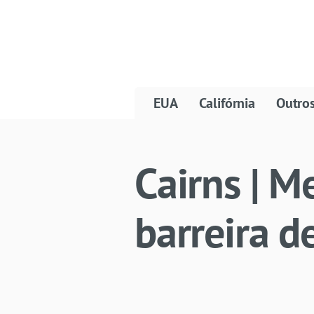
EUA
Califórnia
Outro
Cairns | 
barreira d