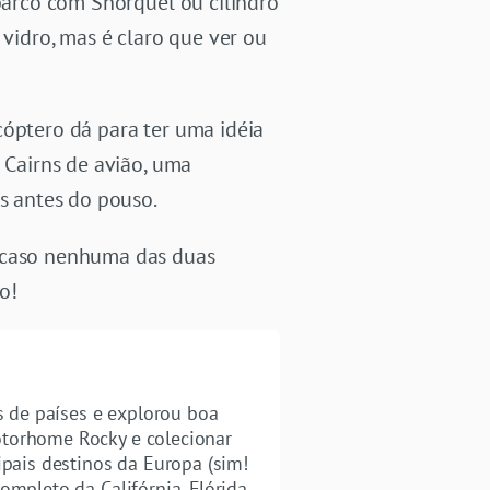
 barco com Snorquel ou cilindro
idro, mas é claro que ver ou
cóptero dá para ter uma idéia
 Cairns de avião, uma
os antes do pouso.
E caso nenhuma das duas
o!
as de países e explorou boa
otorhome Rocky e colecionar
ipais destinos da Europa (sim!
ompleto da Califórnia, Flórida