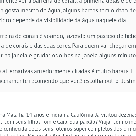
mente ver a barreira de corais, a primeira delas é de
 gosta mesmo de água, alguns barcos tem o chão de v
vidro depende da visibilidade da água naquele dia.
reira de corais é voando, fazendo um passeio de heli
ra de corais e das suas cores. Para quem vai chegar em
ar na janela e grudar os olhos na janela alguns minut
alternativas anteriormente citadas é muito barata. 
 sinceramente recomendo que você escolha outro destin
 na Mala há 14 anos e mora na Califórnia. Já visitou dezen
s com seus filhos Tom e Caio. Sua paixão? Viajar com o m
 é conhecida pelos seus roteiros super completos dos princ
dri, Londres, Portugal e Amsterdam) e pelo conteúdo mais c