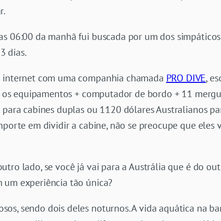
r.
as 06:00 da manhã fui buscada por um dos simpáticos 
3 dias.
la internet com uma companhia chamada
PRO DIVE
, e
dos os equipamentos + computador de bordo + 11 mergul
 para cabines duplas ou 1120 dólares Australianos par
mporte em dividir a cabine, não se preocupe que eles
tro lado, se você já vai para a Austrália que é do o
 um experiência tão única?
s, sendo dois deles noturnos. A vida aquática na barr