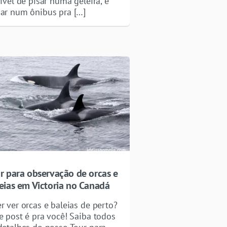
rível de pisar numa geleira, e
ar num ônibus pra […]
r para observação de orcas e
eias em Victoria no Canadá
r ver orcas e baleias de perto?
e post é pra você! Saiba todos