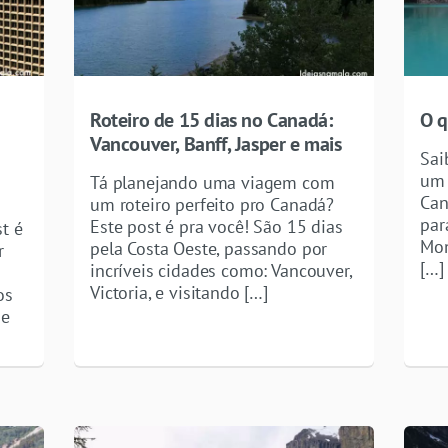
Roteiro de 15 dias no Canadá:
O q
Vancouver, Banff, Jasper e mais
Sai
um 
Tá planejando uma viagem com
Can
um roteiro perfeito pro Canadá?
par
Este post é pra você! São 15 dias
t é
Mon
pela Costa Oeste, passando por
r
[…]
incríveis cidades como: Vancouver,
Victoria, e visitando […]
os
de