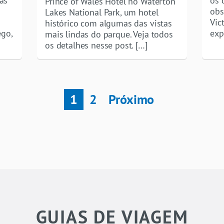
as
os 
Prince of Wales Hotel no Waterton
obs
Lakes National Park, um hotel
Vic
histórico com algumas das vistas
ego,
exp
mais lindas do parque. Veja todos
os detalhes nesse post. […]
1
2
Próximo
GUIAS DE VIAGEM