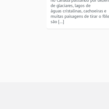
no Canadá passando por dezen
de glaciares, lagos de
águas cristalinas, cachoeiras e
muitas paisagens de tirar o fôl
são […]