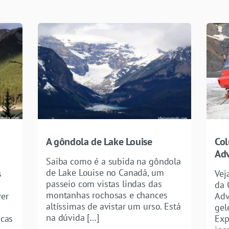
A gôndola de Lake Louise
Col
Adv
Saiba como é a subida na gôndola
de Lake Louise no Canadá, um
s
Vej
passeio com vistas lindas das
da 
montanhas rochosas e chances
ver
Adv
altíssimas de avistar um urso. Está
gel
na dúvida […]
icas
Exp