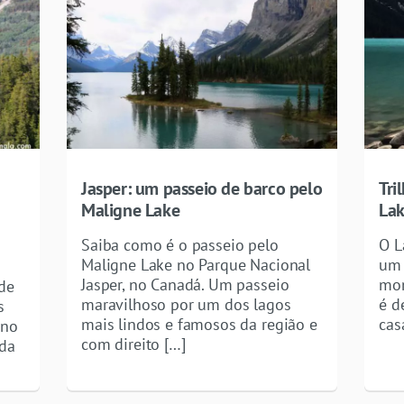
Jasper: um passeio de barco pelo
Tri
Maligne Lake
Lak
Saiba como é o passeio pelo
O L
Maligne Lake no Parque Nacional
um 
Jasper, no Canadá. Um passeio
mon
de
maravilhoso por um dos lagos
é d
s
mais lindos e famosos da região e
cas
 no
com direito […]
 da