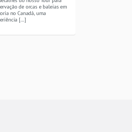
detalhes do nosso Tour para
ervação de orcas e baleias em
toria no Canadá, uma
eriência […]