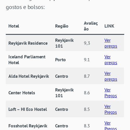
gostos e bolsos:
Avaliaç
Hotel
Região
LINK
ão
Reykjavík
Ver
Reykjavik Residence
9,3
101
preços
Iceland Parliament
Ver
Porto
9.1
Hotel
preços
Ver
Alda Hotel Reykjavík
Centro
8.7
preços
Reykjavík
Ver
Center Hotels
8.6
101
Preços
Ver
Loft – HI Eco Hostel
Centro
8.5
Preços
Ver
Fosshotel Reykjavík
Centro
8.3
Preços