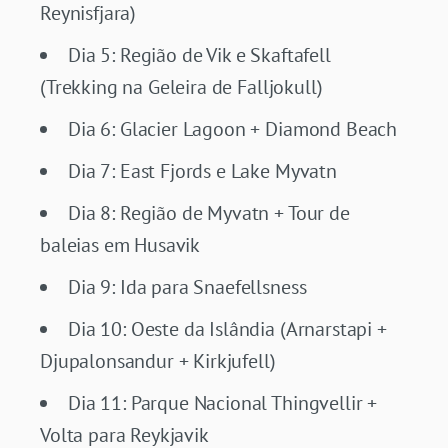
Reynisfjara)
Dia 5: Região de Vik e Skaftafell
(Trekking na Geleira de Falljokull)
Dia 6: Glacier Lagoon + Diamond Beach
Dia 7: East Fjords e Lake Myvatn
Dia 8: Região de Myvatn + Tour de
baleias em Husavik
Dia 9: Ida para Snaefellsness
Dia 10: Oeste da Islândia (Arnarstapi +
Djupalonsandur + Kirkjufell)
Dia 11: Parque Nacional Thingvellir +
Volta para Reykjavik