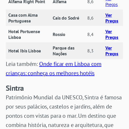
Alfama Right Point
Alfama
8,6
Preços
Casa com Alma
Ver
Cais do Sodré
8,6
Portuguesa
Preços
Hotel Portuense
Ver
Rossio
8,4
Lisboa
Preços
Parque das
Ver
Hotel Ibis Lisboa
8,3
Nações
Preços
Leia também:
Onde ficar em Lisboa com
crianças: conheça os melhores hotéis
Sintra
Patrimônio Mundial da UNESCO, Sintra é famosa
por seus palácios, castelos e jardins, além de
pontos com vistas para o mar. Um destino que
combina história, natureza e arquitetura, que