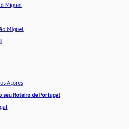
ão Miguel
São Miguel
l
nos Açores
o seu Roteiro de Portugal
gal