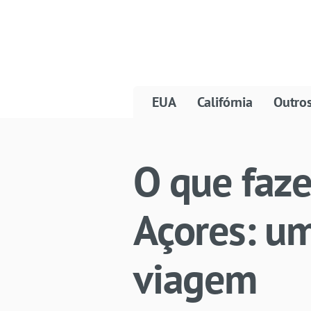
EUA
Califórnia
Outro
O que faze
Açores: u
viagem