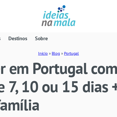
s
Destinos
Sobre
Início
»
Blog
»
Portugal
r em Portugal com
e 7, 10 ou 15 dias 
família