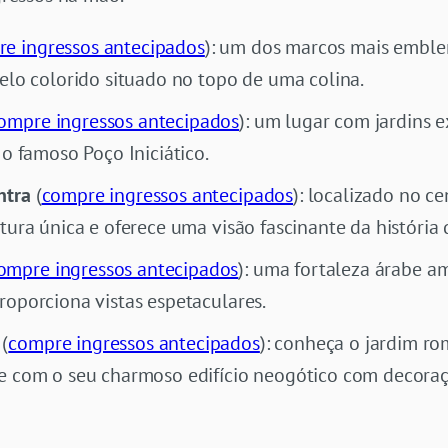
e ingressos antecipados
): um dos marcos mais emblem
elo colorido situado no topo de uma colina.
ompre ingressos antecipados
): um lugar com jardins e
 o famoso Poço Iniciático.
intra
(
compre ingressos antecipados
): localizado no ce
tura única e oferece uma visão fascinante da história 
ompre ingressos antecipados
): uma fortaleza árabe a
oporciona vistas espetaculares.
(
compre ingressos antecipados
): conheça o jardim ro
e com o seu charmoso edifício neogótico com decoraçõ