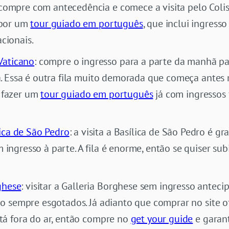
compre com antecedência e comece a visita pelo Coli
 por um
tour guiado em português
, que inclui ingresso
cionais.
Vaticano
: compre o ingresso para a parte da manhã pa
ia. Essa é outra fila muito demorada que começa ante
 fazer um
tour guiado em português
já com ingressos f
ica de São Pedro
: a visita a Basílica de São Pedro é gr
ingresso à parte. A fila é enorme, então se quiser su
ghese
: visitar a Galleria Borghese sem ingresso antec
o sempre esgotados. Já adianto que comprar no site ofic
stá fora do ar, então compre no
get your guide
e garant