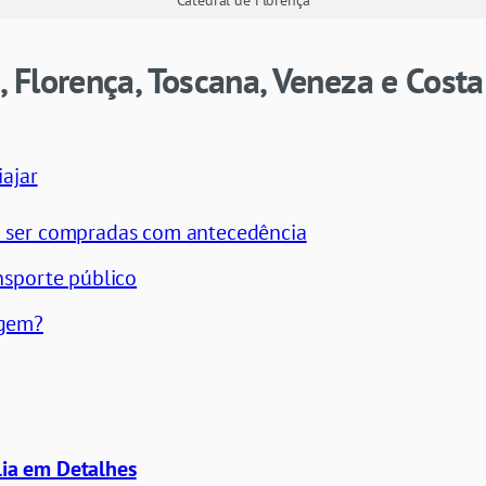
Catedral de Florença
a, Florença, Toscana, Veneza e Cost
ajar
m ser compradas com antecedência
nsporte público
agem?
ália em Detalhes