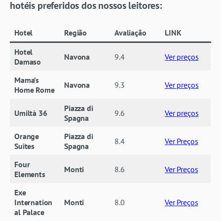
hotéis preferidos dos nossos leitores:
Hotel
Região
Avaliação
LINK
Hotel
Navona
9.4
Ver preços
Damaso
Mama’s
Navona
9.3
Ver preços
Home Rome
Piazza di
Umiltà 36
9.6
Ver preços
Spagna
Orange
Piazza di
8.4
Ver Preços
Suites
Spagna
Four
Monti
8.6
Ver Preços
Elements
Exe
Internation
Monti
8.0
Ver Preços
al Palace