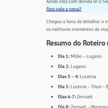
Ainda esta com dúvida se o Swi
Pass vale a pena?
Chegou a hora de detalhar o me
os melhores momentos da via
Resumo do Roteiro 
Dia 1:
Milão – Lugano
Dia 2:
Lugano
Dias 3 – 4:
Lucerna
Dia 5:
Lucerne – Thun – 
Dias 6-7:
Zermatt
Dia 8:
Zermatt – Montreu