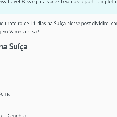
ss Travel Pass é para você? Leia nosso post completo 
u roteiro de 11 dias na Suíça. Nesse post dividirei c
gem. Vamos nessa?
na Suíça
Berna
x – Genebra