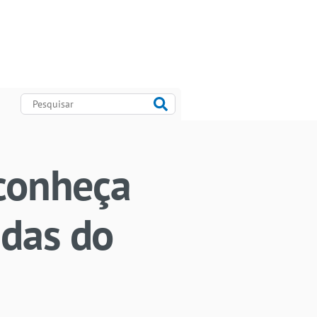
 conheça
ndas do