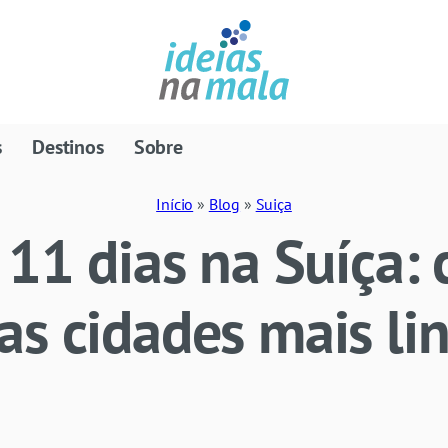
s
Destinos
Sobre
Início
»
Blog
»
Suiça
 11 dias na Suíça:
s cidades mais li