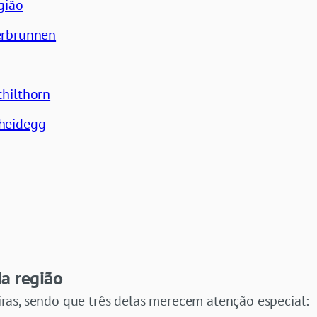
egião
terbrunnen
chilthorn
cheidegg
da região
as, sendo que três delas merecem atenção especial: