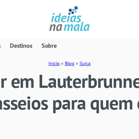
s
Destinos
Sobre
Início
»
Blog
»
Suiça
er em Lauterbrunn
asseios para quem 