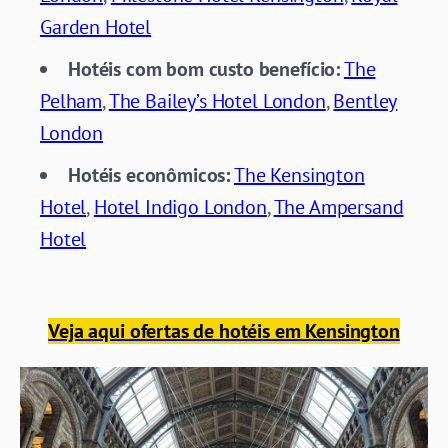
Garden Hotel
Hotéis com bom custo benefício:
The
Pelham
,
The Bailey’s Hotel London
,
Bentley
London
Hotéis econômicos:
The Kensington
Hotel
,
Hotel Indigo London
,
The Ampersand
Hotel
Veja aqui ofertas de hotéis em Kensington