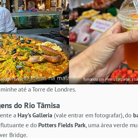
Borough Market
Tomando um Pinn’s, coquetel a ba
minhe até a Torre de Londres.
ens do Rio Tâmisa
rente a
Hay’s Galleria
(vale entrar em fotografar), do
b
flutuante e do
Potters Fields Park
, uma área verde mu
wer Bridge.