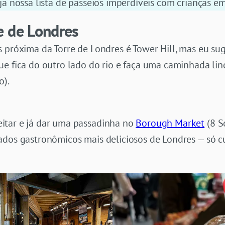
eja nossa lista de passeios imperdíveis com crianças e
e de Londres
s próxima da Torre de Londres é Tower Hill, mas eu s
ue fica do outro lado do rio e faça uma caminhada li
o).
itar e já dar uma passadinha no
Borough Market
(8 S
ados gastronômicos mais deliciosos de Londres — só c