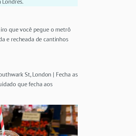
m Londres.
ugiro que você pegue o metrô
nda e recheada de cantinhos
outhwark St, London | Fecha as
uidado que fecha aos