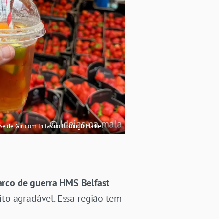
se de Gin com frutas no Borough Market
arco de guerra HMS Belfast
ito agradável. Essa região tem