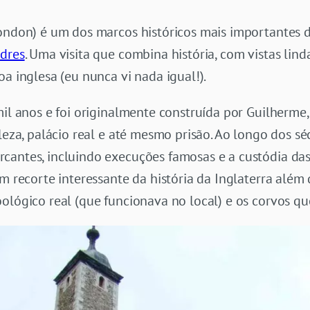
London) é um dos marcos históricos mais importantes d
ndres
. Uma visita que combina história, com vistas lin
oa inglesa (eu nunca vi nada igual!).
mil anos e foi originalmente construída por Guilherme
leza, palácio real e até mesmo prisão. Ao longo dos séc
cantes, incluindo execuções famosas e a custódia das 
um recorte interessante da história da Inglaterra além
ológico real (que funcionava no local) e os corvos qu