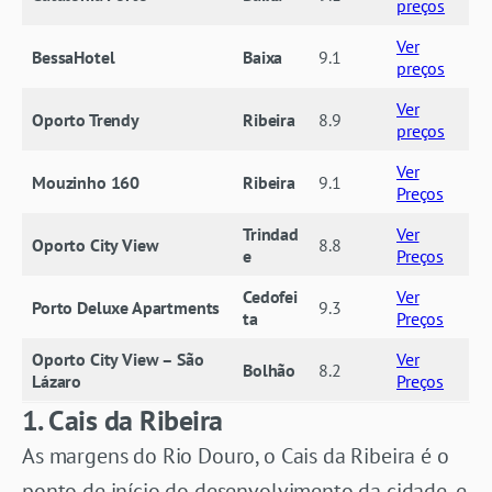
preços
Ver
BessaHotel
Baixa
9.1
preços
Ver
Oporto Trendy
Ribeira
8.9
preços
Ver
Mouzinho 160
Ribeira
9.1
Preços
Trindad
Ver
Oporto City View
8.8
e
Preços
Cedofei
Ver
Porto Deluxe Apartments
9.3
ta
Preços
Oporto City View – São
Ver
Bolhão
8.2
Lázaro
Preços
1. Cais da Ribeira
As margens do Rio Douro, o Cais da Ribeira é o
ponto de início do desenvolvimento da cidade, e