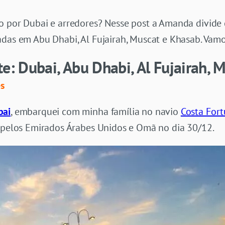
o por Dubai e arredores? Nesse post a Amanda divide
adas em Abu Dhabi, Al Fujairah, Muscat e Khasab. Vamo
te: Dubai, Abu Dhabi, Al Fujairah,
s
bai
, embarquei com minha família no navio
Costa For
” pelos Emirados Árabes Unidos e Omã no dia 30/12.