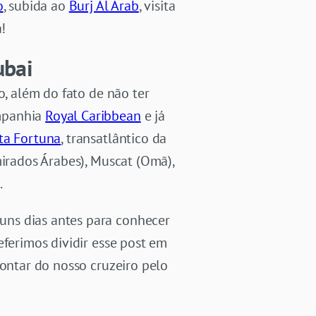
o
, subida ao
Burj Al Arab
, visita
!
ubai
o, além do fato de não ter
ompanhia
Royal Caribbean
e já
ta Fortuna
, transatlântico da
mirados Árabes), Muscat (Omã),
.
uns dias antes para conhecer
eferimos dividir esse post em
contar do nosso cruzeiro pelo