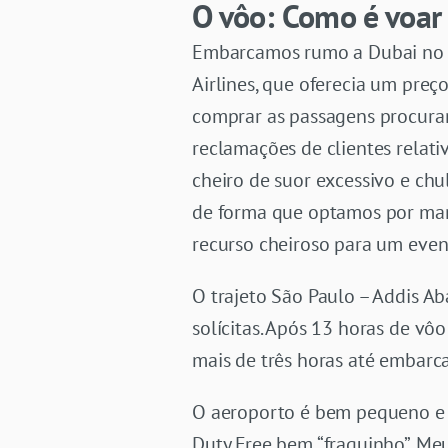
O vôo
: Como é voar
Embarcamos rumo a Dubai no d
Airlines, que oferecia um pre
comprar as passagens procura
reclamações de clientes relati
cheiro de suor excessivo e chu
de forma que optamos por man
recurso cheiroso para um even
O trajeto São Paulo – Addis A
solícitas. Após 13 horas de v
mais de três horas até embarc
O aeroporto é bem pequeno e n
Duty Free bem “fraquinho”. Meu