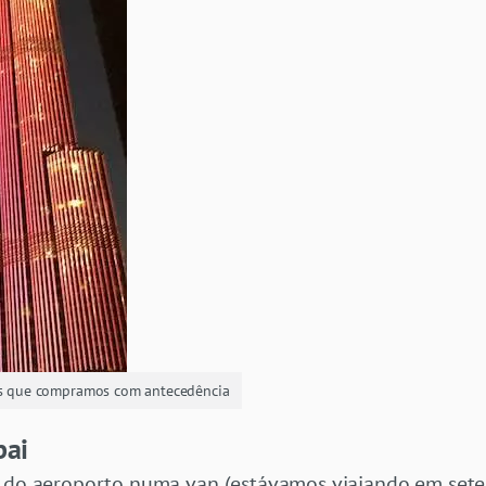
ios que compramos com antecedência
bai
 do aeroporto numa van (estávamos viajando em sete 