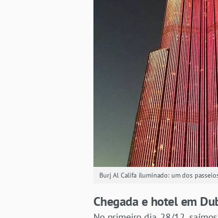
Burj Al Califa iluminado: um dos passe
Chegada e hotel em Du
No primeiro dia, 28/12 saímos