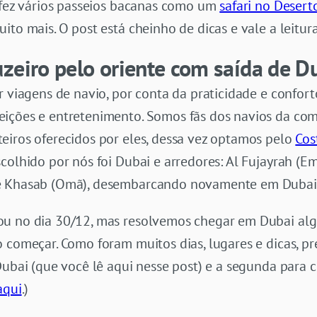
e fez vários passeios bacanas como um
safari no Desert
ito mais. O post está cheinho de dicas e vale a leitura
zeiro pelo oriente com saída de D
r viagens de navio, por conta da praticidade e confort
eições e entretenimento. Somos fãs dos navios da c
eiros oferecidos por eles, dessa vez optamos pelo
Cos
scolhido por nós foi Dubai e arredores: Al Fujayrah (E
 e Khasab (Omã), desembarcando novamente em Dubai
ou no dia 30/12, mas resolvemos chegar em Dubai alg
 começar. Como foram muitos dias, lugares e dicas, pr
Dubai (que você lê aqui nesse post) e a segunda para 
aqui
.)