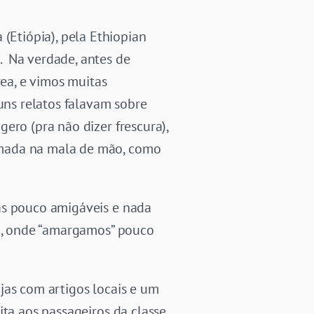
Etiópia), pela Ethiopian
. Na verdade, antes de
ea, e vimos muitas
guns relatos falavam sobre
ero (pra não dizer frescura),
umada na mala de mão, como
as pouco amigáveis e nada
ba, onde “amargamos” pouco
jas com artigos locais e um
ita aos passageiros da classe