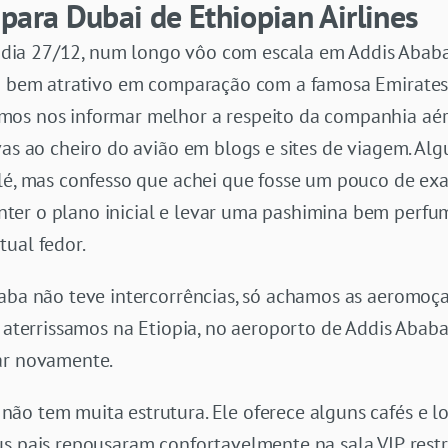
 para Dubai de Ethiopian Airlines
ia 27/12, num longo vôo com escala em Addis Ababa (
ço bem atrativo em comparação com a famosa Emirates
mos nos informar melhor a respeito da companhia aér
vas ao cheiro do avião em blogs e sites de viagem. Al
lé, mas confesso que achei que fosse um pouco de exag
ter o plano inicial e levar uma pashimina bem perf
tual fedor.
baba não teve intercorrências, só achamos as aeromoç
ôo aterrissamos na Etiopia, no aeroporto de Addis Aba
ar novamente.
ão tem muita estrutura. Ele oferece alguns cafés e lo
s pais repousaram confortavelmente na sala VIP, restr