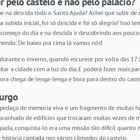
 pelo castelo e não pelo palácio?
e na descida todo o Santo Ajuda? Achei que subir de 
subida inicial, foi só descida e foi só alegria! Isso s
 começo do dia e na descida ir descobrindo aos pouco
mendo: De baixo pra cima lá vamos nós!
io durante o inverno, quando escurece por volta das 17
ar a cidade com a luz do dia. E poderá fazer mais para
gora chega de lenga-lenga e bora para dentro do caste
burgo
edaço de memoria viva e um fragmento de muitas hist
aranhado de edifícios que trocaram muitas vezes de m
giada, conquista-lo era uma missão tão difícil quanto 
de história contada nos vários cômodos do castelo.