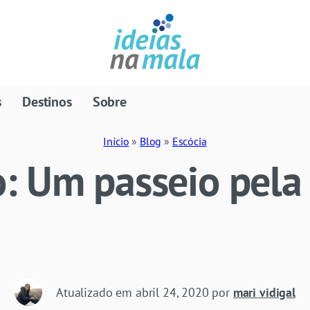
s
Destinos
Sobre
Início
»
Blog
»
Escócia
: Um passeio pela
Atualizado em
abril 24, 2020
por
mari vidigal