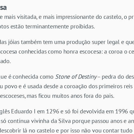
esa
te mais visitada, e mais impressionante do castelo, o p
otos estão terminantemente proibidas.
das jóias também tem uma produção super legal e que
escocesa conhecidas como honra escocesa: a coroa o 
ado.
 que é conhecida como
Stone of Destiny
– pedra do des
u povo e é usada desde a coroação dos primeiros reis 
escoceses, mas ficou muitos anos fora do pais.
inglês Eduardo I em 1296 e só foi devolvida em 1996 
a só continua vivinha da Silva porque passou anos e a
descobrir lá no castelo e por isso não vou contar tudo 