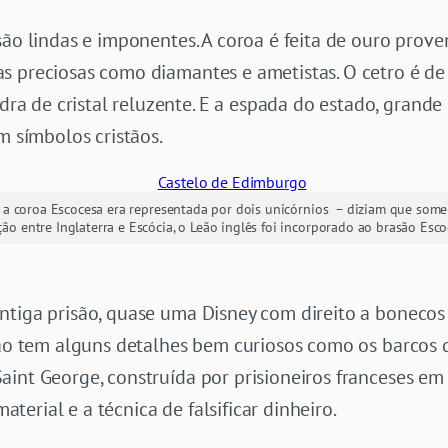
são lindas e imponentes. A coroa é feita de ouro prov
s preciosas como diamantes e ametistas. O cetro é de
 de cristal reluzente. E a espada do estado, grande
m símbolos cristãos.
a coroa Escocesa era representada por dois unicórnios – diziam que some
ção entre Inglaterra e Escócia, o Leão inglês foi incorporado ao brasão Es
ntiga prisão, quase uma Disney com direito a bonecos
isão tem alguns detalhes bem curiosos como os barcos
aint George, construída por prisioneiros franceses em
erial e a técnica de falsificar dinheiro.