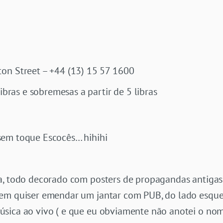
on Street – +44 (13) 15 57 1600
libras e sobremesas a partir de 5 libras
sem toque Escocês… hihihi
a, todo decorado com posters de propagandas antigas
uem quiser emendar um jantar com PUB, do lado esqu
sica ao vivo ( e que eu obviamente não anotei o nom