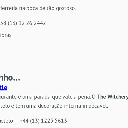
derretia na boca de tão gostoso.
+38 (13) 12 26 2442
libras
inho…
tle
aurante é uma parada que vale a pena. O
The Witchery
astelo e tem uma decoração interna impecável.
astelo – +44 (13) 1225 5613