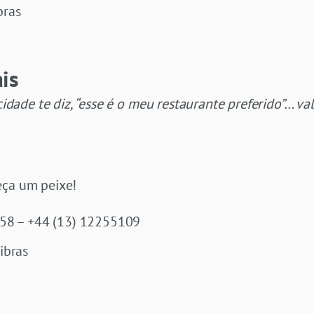
bras
ais
ade te diz, “esse é o meu restaurante preferido”… va
eça um peixe!
, 58 – +44 (13) 12255109
libras