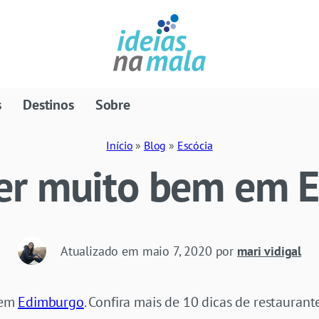
s
Destinos
Sobre
Início
»
Blog
»
Escócia
er muito bem em 
Atualizado em
maio 7, 2020
por
mari vidigal
 em
Edimburgo
. Confira mais de 10 dicas de restaurant