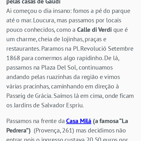
pelas casas de Gaudí
Ai começou o dia insano: fomos a pé do parque
até o mar. Loucura, mas passamos por locais
pouco conhecidos, como a
Calle di Verdi
que é
um charme, cheia de lojinhas, praças e
restaurantes. Paramos na Pl. Revolució Setembre
1868 para comermos algo rapidinho. De lá,
passamos na Plaza Del Sol, continuamos
andando pelas ruazinhas da região e vimos
várias pracinhas, caminhando em direção à
Passeig de Grácia. Saímos lá em cima, onde ficam
os Jardins de Salvador Espriu.
Passamos na frente da
Casa Milá
(a famosa “La
Pedrera”)
(Provença, 261) mas decidimos não
entrar pois o ingresso custava 20,50 euros por