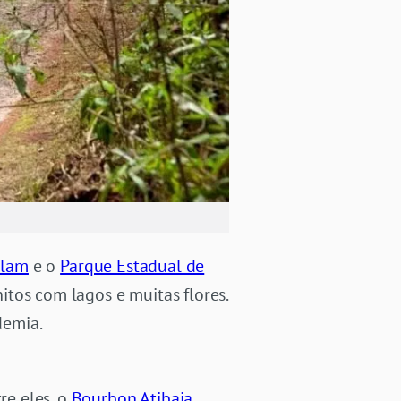
alam
e o
Parque Estadual de
tos com lagos e muitas flores.
demia.
re eles, o
Bourbon Atibaia