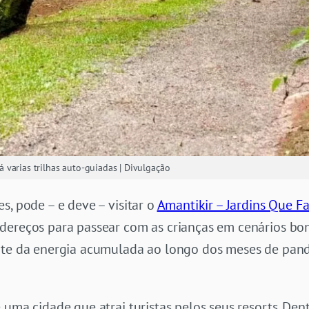
varias trilhas auto-guiadas | Divulgação
s, pode – e deve – visitar o
Amantikir – Jardins Que F
dereços para passear com as crianças em cenários boni
arte da energia acumulada ao longo dos meses de pan
uma cidade que atrai turistas pelos seus resorts. Dent