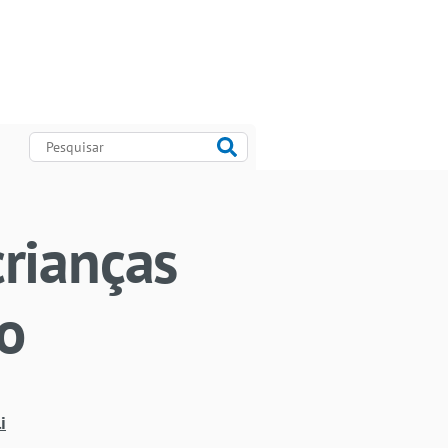
rianças
ro
i