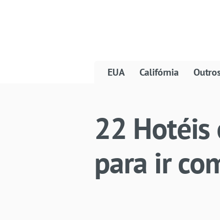
EUA
Califórnia
Outro
22 Hotéis 
para ir co