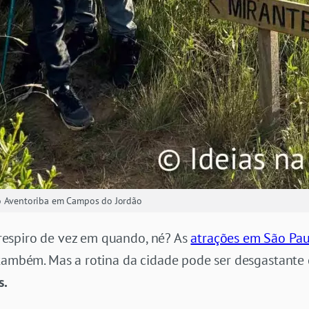
do Aventoriba em Campos do Jordão
espiro de vez em quando, né? As
atrações em São Pau
 também. Mas a rotina da cidade pode ser desgastant
s.