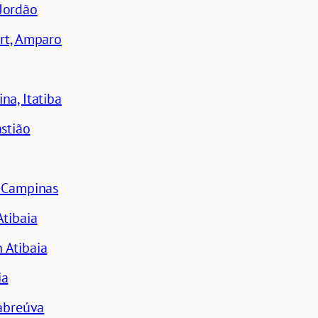
Jordão
rt, Amparo
na, Itatiba
astião
, Campinas
Atibaia
 Atibaia
ia
Cabreúva