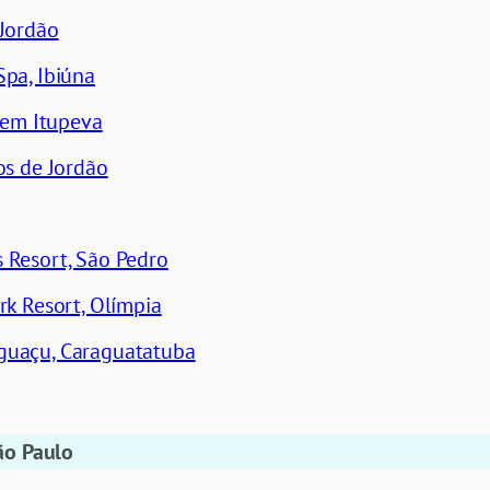
 Jordão
Spa, Ibiúna
, em Itupeva
os de Jordão
 Resort, São Pedro
rk Resort, Olímpia
guaçu, Caraguatatuba
ão Paulo