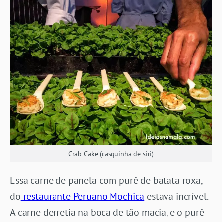
Crab Cake (casquinha de siri)
Essa carne de panela com purê de batata roxa,
do
restaurante Peruano Mochica
estava incrível.
A carne derretia na boca de tão macia, e o purê