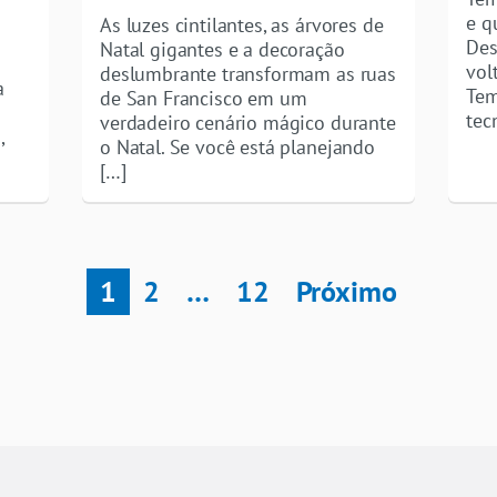
e q
As luzes cintilantes, as árvores de
Des
Natal gigantes e a decoração
vol
deslumbrante transformam as ruas
a
Tem
de San Francisco em um
tec
verdadeiro cenário mágico durante
,
o Natal. Se você está planejando
[…]
1
2
…
12
Próximo