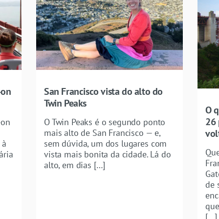
-on
San Francisco vista do alto do
Twin Peaks
O q
26 
-on
O Twin Peaks é o segundo ponto
vol
mais alto de San Francisco — e,
 à
sem dúvida, um dos lugares com
Que
ária
vista mais bonita da cidade. Lá do
Fra
alto, em dias […]
Gat
de 
enc
que
[…]