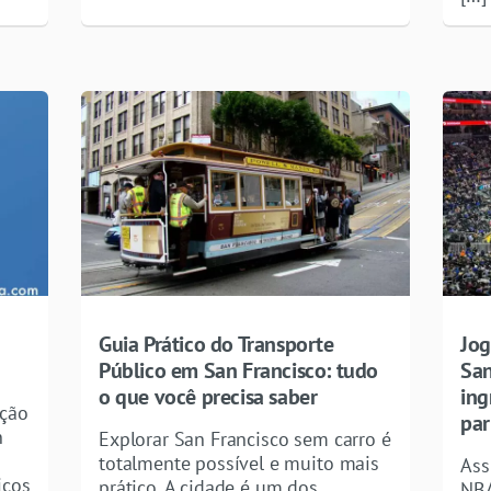
Guia Prático do Transporte
Jog
Público em San Francisco: tudo
San
o que você precisa saber
ing
ação
par
n
Explorar San Francisco sem carro é
totalmente possível e muito mais
Ass
icos
prático. A cidade é um dos
NBA