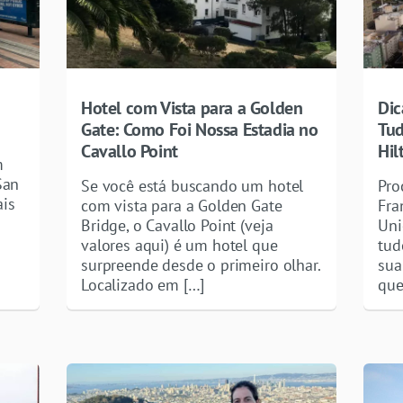
Hotel com Vista para a Golden
Dic
Gate: Como Foi Nossa Estadia no
Tud
Cavallo Point
Hil
m
San
Se você está buscando um hotel
Pro
ais
com vista para a Golden Gate
Fra
Bridge, o Cavallo Point (veja
Uni
valores aqui) é um hotel que
tud
surpreende desde o primeiro olhar.
sua
Localizado em […]
que