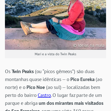
Mari e a vista do Twin Peaks
Os
Twin Peaks
(ou “picos gêmeos”) são duas
montanhas quase idênticas — o
Pico Eureka
(ao
norte) e o
Pico Noe
(ao sul) — localizadas bem
perto do bairro
Castro
. O lugar faz parte de um
parque e abriga
um dos mirantes mais visitados
de San Francisco
, com uma vista 360 graus