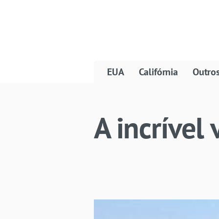
EUA
Califórnia
Outro
A incrível