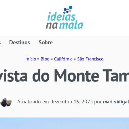
s
Destinos
Sobre
Início
»
Blog
»
Califórnia
»
São Francisco
 vista do Monte Ta
Atualizado em
dezembro 16, 2025
por
mari vidigal