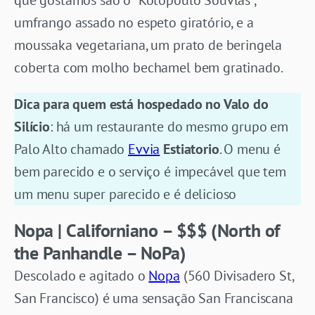
que gostamos são o “Kotopoulo Souvlas”,
umfrango assado no espeto giratório, e a
moussaka vegetariana, um prato de beringela
coberta com molho bechamel bem gratinado.
Dica para quem está hospedado no Valo do
Silício
: há um restaurante do mesmo grupo em
Palo Alto chamado
Evvia
Estiatorio
. O menu é
bem parecido e o serviço é impecável que tem
um menu super parecido e é delicioso
Nopa | Californiano – $$$ (North of
the Panhandle – NoPa)
Descolado e agitado o
Nopa
(560 Divisadero St,
San Francisco) é uma sensação San Franciscana