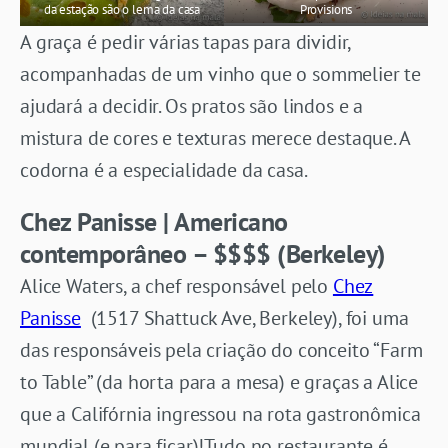
da estação são o lema da casa
Provisions
A graça é pedir várias tapas para dividir,
acompanhadas de um vinho que o sommelier te
ajudará a decidir. Os pratos são lindos e a
mistura de cores e texturas merece destaque. A
codorna é a especialidade da casa.
Chez Panisse | Americano
contemporâneo – $$$$ (Berkeley)
Alice Waters, a chef responsável pelo
Chez
Panisse
(1517 Shattuck Ave, Berkeley), foi uma
das responsáveis pela criação do conceito “Farm
to Table” (da horta para a mesa) e graças a Alice
que a Califórnia ingressou na rota gastronômica
mundial (e para ficar)!Tudo no restaurante é