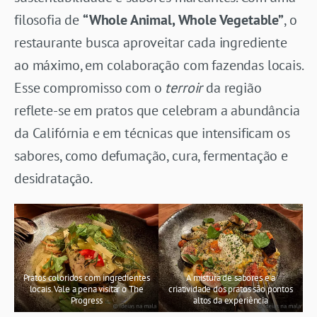
filosofia de
“Whole Animal, Whole Vegetable”
, o
restaurante busca aproveitar cada ingrediente
ao máximo, em colaboração com fazendas locais.
Esse compromisso com o
terroir
da região
reflete-se em pratos que celebram a abundância
da Califórnia e em técnicas que intensificam os
sabores, como defumação, cura, fermentação e
desidratação.
Pratos coloridos com ingredientes
A mistura de sabores e a
locais. Vale a pena visitar o The
criatividade dos pratos são pontos
Progress
altos da experiência