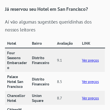
Já reservou seu Hotel em San Francisco?
Aí vão algumas sugestões queridinhas dos
nossos leitores
Hotel
Bairro
Avaliação
LINK
Four
Seasons
Distrito
9.1
Ver preços
Embarcader
Financeiro
o
Palace
Distrito
Hotel San
8.5
Ver preços
Financeiro
Francisco
Chancellor
Union
8.7
Ver preços
Hotel
Square
CitizenM