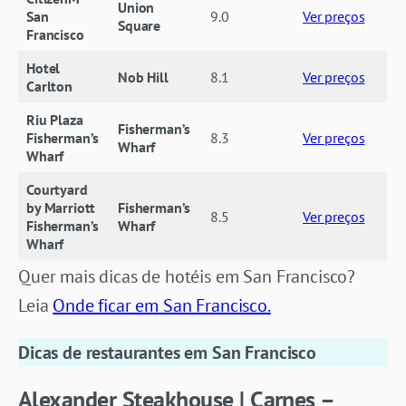
Union
San
9.0
Ver preços
Square
Francisco
Hotel
Nob Hill
8.1
Ver preços
Carlton
Riu Plaza
Fisherman’s
Fisherman’s
8.3
Ver preços
Wharf
Wharf
Courtyard
by Marriott
Fisherman’s
8.5
Ver preços
Fisherman’s
Wharf
Wharf
Quer mais dicas de hotéis em San Francisco?
Leia
Onde ficar em San Francisco.
Dicas de restaurantes em San Francisco
Alexander Steakhouse | Carnes –