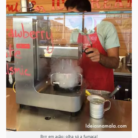
Brrr em ação: olha só a fumaça!