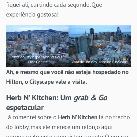
fiquei ali, curtindo cada segundo. Que
experiência gostosa!
Vista do Cityscape: Twin Peaks e
Civic Center
Vista de um dos lados do CityScape
Ah, e mesmo que você não esteja hospedado no
Hilton, o Cityscape vale a visita.
Herb N’ Kitchen: Um
grab & Go
espetacular
Já comentei sobre o
Herb N’ Kitchen
lá no trecho
do lobby, mas ele merece um reforço aqui
porque realmente conquistou a gente. O espaço