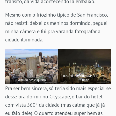
trânsito, da vida acontecendo lá embaixo.
Mesmo com o friozinho típico de San Francisco,
não resisti: deixei os meninos dormindo, peguei
minha câmera e fui pra varanda fotografar a
cidade iluminada.
E olha só que lado que ficou a vista
Vista do nosso quarto
a noite
Pra ser bem sincera, só teria sido mais especial se
desse pra dormir no Cityscape, o bar do hotel
com vista 360º da cidade (mas calma que já já
eu falo dele). O quarto atendeu super bem às