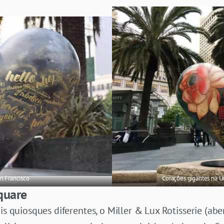
n Francisco
Corações gigantes na U
quare
ois quiosques diferentes, o Miller & Lux Rotisserie (ab