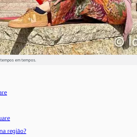
 tempos em tempos.
are
uare
na região?