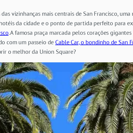
as vizinhanças mais centrais de San Francisco, uma r
otéis da cidade e o ponto de partida perfeito para ex
isco
. A famosa praça marcada pelos corações gigantes 
ado com um passeio de
Cable Car, o bondinho de San F
rir o melhor da Union Square?