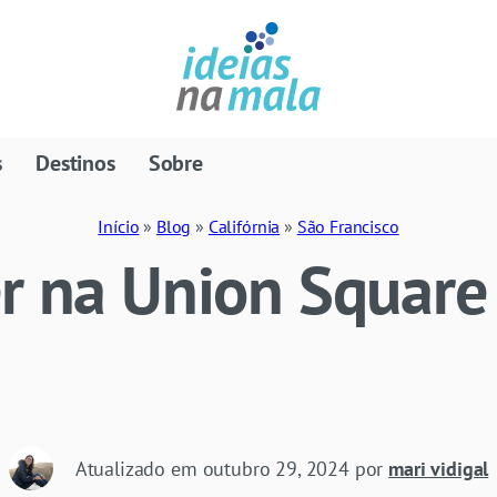
s
Destinos
Sobre
Início
»
Blog
»
Califórnia
»
São Francisco
er na Union Squar
Atualizado em
outubro 29, 2024
por
mari vidigal