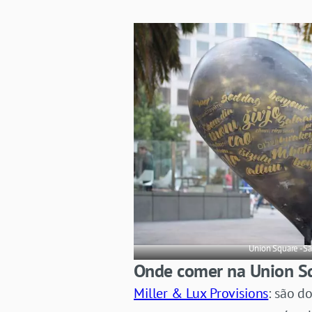
Union Square -Sa
Onde comer na Union S
Miller & Lux Provisions
: são d