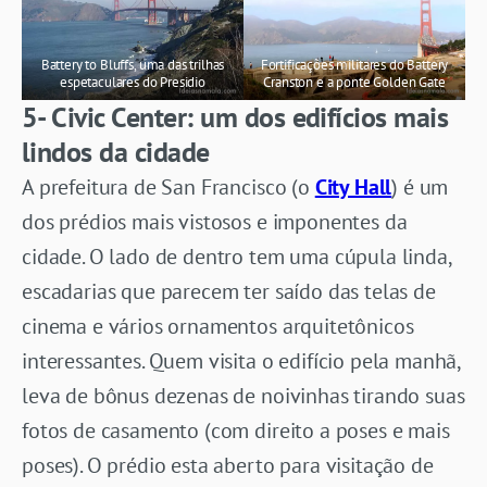
Battery to Bluffs, uma das trilhas
Fortificações militares do Battery
espetaculares do Presidio
Cranston e a ponte Golden Gate
5- Civic Center: um dos edifícios mais
lindos da cidade
A prefeitura de San Francisco (o
City Hall
) é um
dos prédios mais vistosos e imponentes da
cidade. O lado de dentro tem uma cúpula linda,
escadarias que parecem ter saído das telas de
cinema e vários ornamentos arquitetônicos
interessantes. Quem visita o edifício pela manhã,
leva de bônus dezenas de noivinhas tirando suas
fotos de casamento (com direito a poses e mais
poses). O prédio esta aberto para visitação de