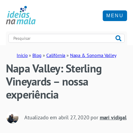
MENU
Início
»
Blog
»
Califórnia
»
Napa & Sonoma Valley
Napa Valley: Sterling
Vineyards – nossa
experiência
Atualizado em
abril 27, 2020
por
mari vidigal