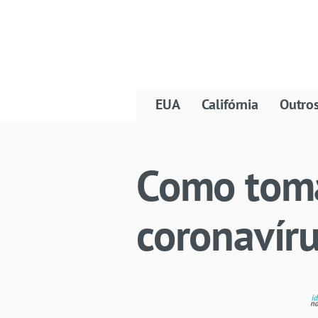
EUA
Califórnia
Outro
Como toma
coronavíru