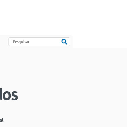
dos
al