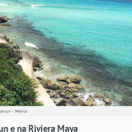
 Cancun – México
un e na Riviera Maya