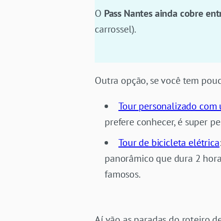
O
Pass Nantes ainda cobre ent
carrossel).
Outra opção, se você tem pouc
Tour personalizado com 
prefere conhecer, é super p
Tour de bicicleta elétrica
panorâmico que dura 2 hora
famosos.
Aí vão as paradas do roteiro d