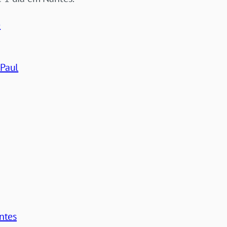
e
 Paul
ntes