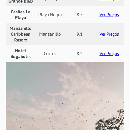
Grande B&B
Casitas La
Playa Negra
8.7
Ver Preços
Playa
Manzanillo
Caribbean
Manzanillo
9.1
Ver Preços
Resort
Hotel
Cocles
8.2
Ver Preços
Bugabutik