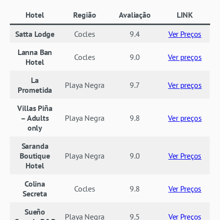
Hotel
Região
Avaliação
LINK
Satta Lodge
Cocles
9.4
Ver Preços
Lanna Ban
Cocles
9.0
Ver preços
Hotel
La
Playa Negra
9.7
Ver preços
Prometida
Villas Piña
– Adults
Playa Negra
9.8
Ver preços
only
Saranda
Boutique
Playa Negra
9.0
Ver Preços
Hotel
Colina
Cocles
9.8
Ver Preços
Secreta
Sueño
Playa Negra
9.5
Ver Preços