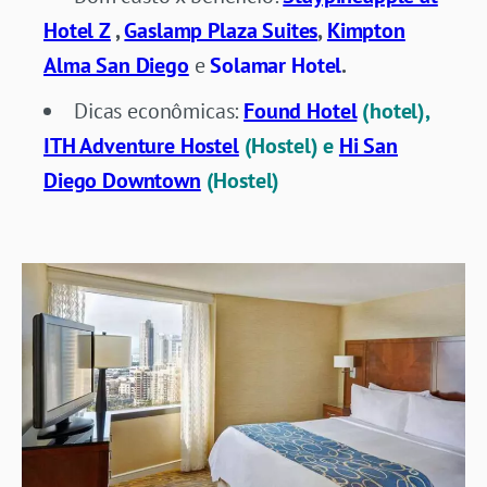
Hotel Z
,
Gaslamp Plaza Suites
,
Kimpton
Alma San Diego
e
Solamar Hotel
.
Dicas econômicas:
Found Hotel
(hotel),
ITH Adventure Hostel
(Hostel)
e
Hi San
Diego Downtown
(Hostel)