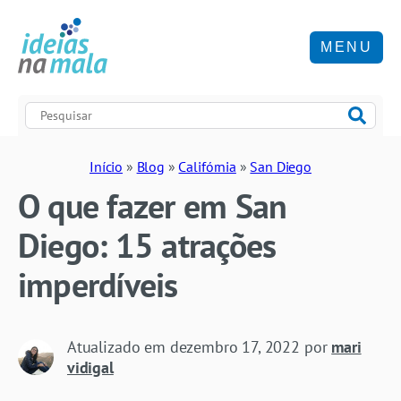
MENU
Início
»
Blog
»
Califórnia
»
San Diego
O que fazer em San
Diego: 15 atrações
imperdíveis
Atualizado em
dezembro 17, 2022
por
mari
vidigal