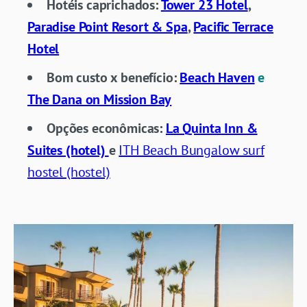
Hotéis caprichados:
Tower 23 Hotel
,
Paradise Point Resort & Spa
,
Pacific Terrace
Hotel
Bom custo x benefício:
Beach Haven
e
The Dana on Mission Bay
Opções
econômicas:
La Quinta Inn &
Suites (hotel)
e
ITH Beach Bungalow surf
hostel (hostel)