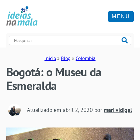
MENU
Início
»
Blog
»
Colombia
Bogotá: o Museu da
Esmeralda
Atualizado em
abril 2, 2020
por
mari vidigal