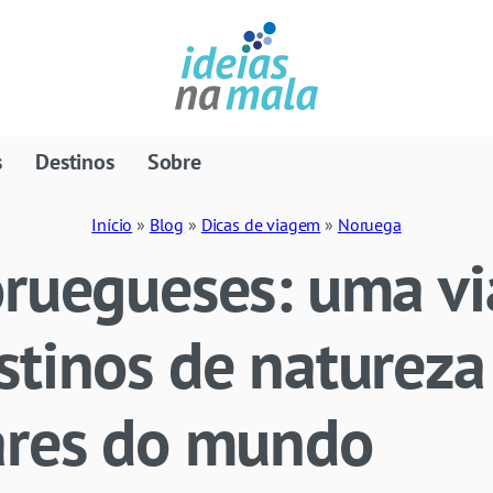
s
Destinos
Sobre
Início
»
Blog
»
Dicas de viagem
»
Noruega
oruegueses: uma v
stinos de natureza
ares do mundo