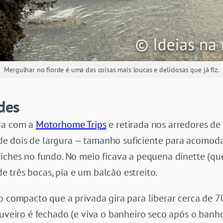
Mergulhar no fiorde é uma das coisas mais loucas e deliciosas que já fiz.
des
ada com a
Motorhome Trips
e retirada nos arredores de 
e dois de largura — tamanho suficiente para acomoda
liches no fundo. No meio ficava a pequena dinette (qu
 três bocas, pia e um balcão estreito.
ão compacto que a privada gira para liberar cerca de
huveiro é fechado (e viva o banheiro seco após o banho