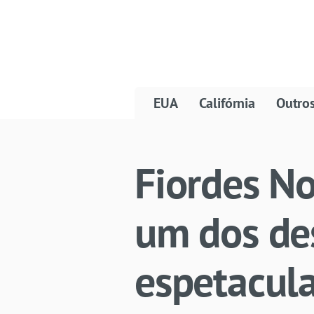
EUA
Califórnia
Outro
Fiordes N
um dos de
espetacul