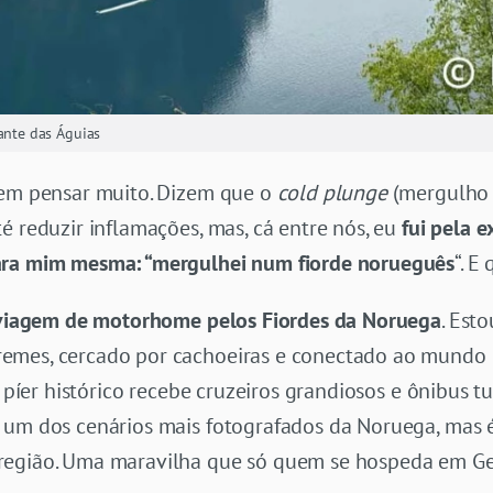
ante das Águias
sem pensar muito. Dizem que o
cold plunge
(mergulho 
é reduzir inflamações, mas, cá entre nós, eu
fui pela e
ara mim mesma: “mergulhei num fiorde norueguês
“. E
viagem de motorhome pelos Fiordes da Noruega
. Est
emes, cercado por cachoeiras e conectado ao mundo p
o píer histórico recebe cruzeiros grandiosos e ônibus t
 um dos cenários mais fotografados da Noruega, mas é
região. Uma maravilha que só quem se hospeda em Ge