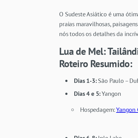
O Sudeste Asiático é uma óti
praias maravilhosas, paisagens
nós todos os detalhes da incrí
Lua de Mel: Tailân
Roteiro Resumido:
Dias 1-3:
São Paulo – Du
Dias 4 e 5:
Yangon
Hospedagem:
Yangon 