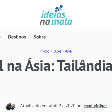
s
Destinos
Sobre
Início
»
Blog
»
Ásia
 na Ásia: Tailândia
Atualizado em
abril 22, 2020
por
mari vidigal