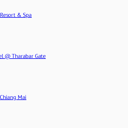
Resort & Spa
el @ Tharabar Gate
 Chiang Mai
i