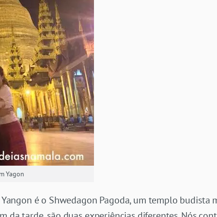
em Yagon
 de Yangon é o Shwedagon Pagoda, um templo budista
m da tarde, são duas experiências diferentes. Nós co