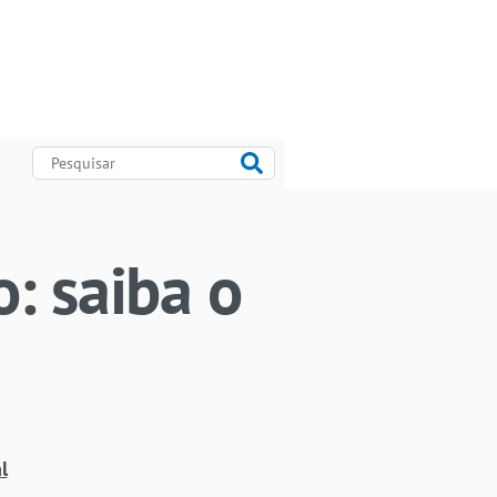
: saiba o
l