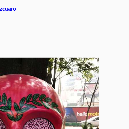
tzcuaro