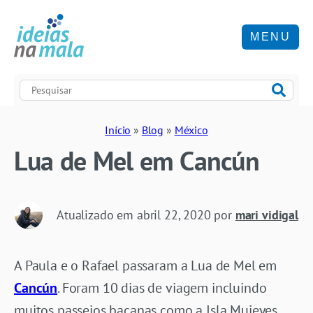
MENU
Início
»
Blog
»
México
Lua de Mel em Cancún
Atualizado em
abril 22, 2020
por
mari vidigal
A Paula e o Rafael passaram a Lua de Mel em
Cancún
. Foram 10 dias de viagem incluindo
muitos passeios bacanas como a Isla Mujeyes,