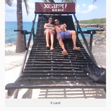
X-caret