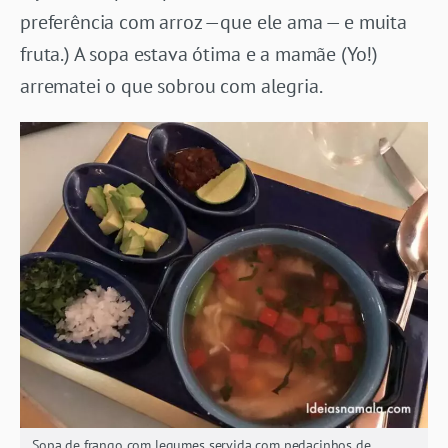
preferência com arroz —que ele ama — e muita
fruta.) A sopa estava ótima e a mamãe (Yo!)
arrematei o que sobrou com alegria.
Sopa de frango com legumes servida com pedacinhos de