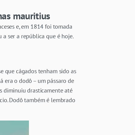
has mauritius
nceses e, em 1814 foi tomada
a ser a república que é hoje.
-se que cágados tenham sido as
 lá era o dodô – um pássaro de
s diminuiu drasticamente até
rício. Dodô também é lembrado