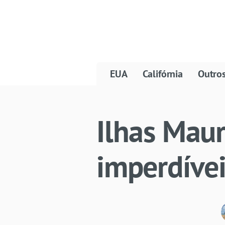
EUA
Califórnia
Outro
Ilhas Maur
imperdíve