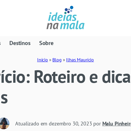
s
Destinos
Sobre
Início
»
Blog
»
Ilhas Maurício
ício: Roteiro e dica
is
Atualizado em
dezembro 30, 2023
por
Malu Pinheir