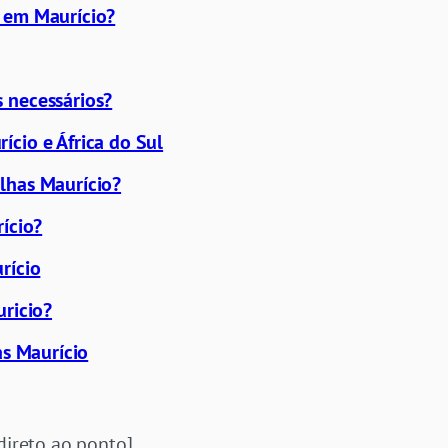
 em Maurício?
 necessários?
cio e África do Sul
lhas Maurício?
rício?
rício
uricio?
as Maurício
 direto ao ponto]