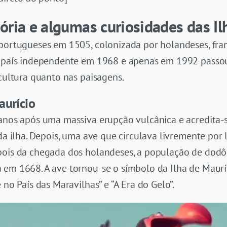
ória e algumas curiosidades das Il
 portugueses em 1505, colonizada por holandeses, fra
m país independente em 1968 e apenas em 1992 passou 
 cultura quanto nas paisagens.
aurício
 anos após uma massiva erupção vulcânica e acredita
 da ilha. Depois, uma ave que circulava livremente por
pois da chegada dos holandeses, a população de dodô
a em 1668. A ave tornou-se o símbolo da Ilha de Mau
 no País das Maravilhas” e “A Era do Gelo”.