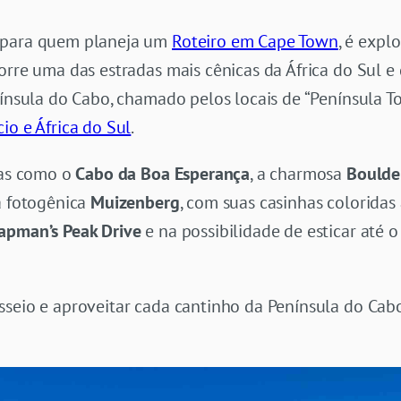
 para quem planeja um
Roteiro em Cape Town
, é expl
orre uma das estradas mais cênicas da África do Sul e
nínsula do Cabo, chamado pelos locais de “Península T
cio e África do Sul
.
cas como o
Cabo da Boa Esperança
, a charmosa
Boulde
a fotogênica
Muizenberg
, com suas casinhas coloridas 
apman’s Peak Drive
e na possibilidade de esticar até 
sseio e aproveitar cada cantinho da Península do Ca