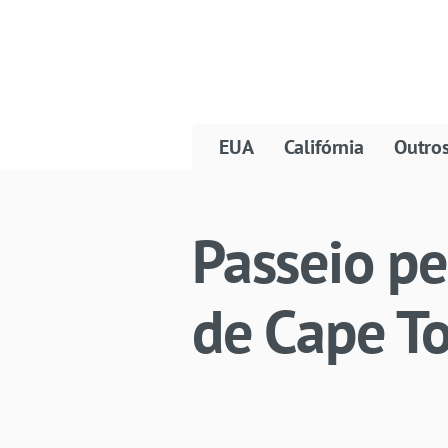
EUA
Califórnia
Outro
Passeio pe
de Cape T