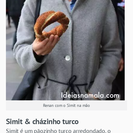
Renan com o Simit na mão
Simit & cházinho turco
Simit é um pãozinho turco arredondado, o