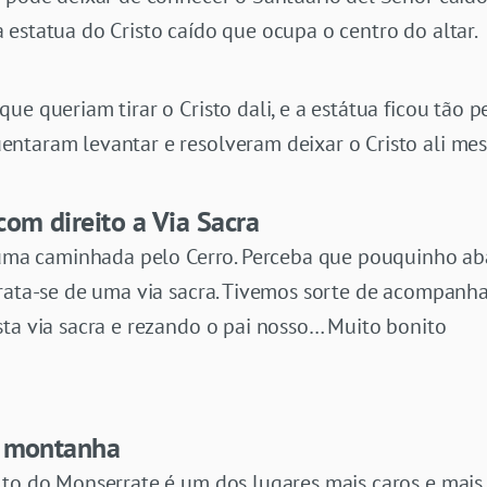
estatua do Cristo caído que ocupa o centro do altar.
ue queriam tirar o Cristo dali, e a estátua ficou tão 
ntaram levantar e resolveram deixar o Cristo ali me
om direito a Via Sacra
ê uma caminhada pelo Cerro. Perceba que pouquinho a
trata-se de uma via sacra. Tivemos sorte de acompanh
sta via sacra e rezando o pai nosso… Muito bonito
a montanha
lto do Monserrate é um dos lugares mais caros e mais 