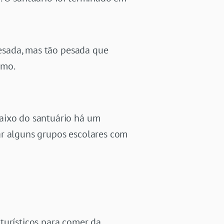
pesada, mas tão pesada que
smo.
baixo do santuário há um
ar alguns grupos escolares com
turísticos para comer da