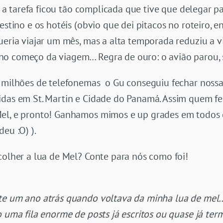
tas a tarefa ficou tão complicada que tive que delegar 
estino e os hotéis (obvio que dei pitacos no roteiro, e
ueria viajar um mês, mas a alta temporada reduziu a 
o começo da viagem… Regra de ouro: o avião parou, s
 milhões de telefonemas o Gu conseguiu fechar nossa “
idas em St. Martin e Cidade do Panamá. Assim quem f
el, e pronto! Ganhamos mimos e up grades em todos os
eu :O) ).
colher a lua de Mel? Conte para nós como foi!
te um ano atrás quando voltava da minha lua de mel…
o uma fila enorme de posts já escritos ou quase já te