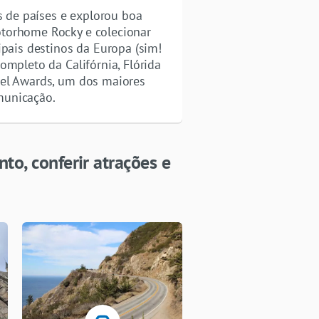
as de países e explorou boa
otorhome Rocky e colecionar
ipais destinos da Europa (sim!
ompleto da Califórnia, Flórida
vel Awards, um dos maiores
municação.
to, conferir atrações e