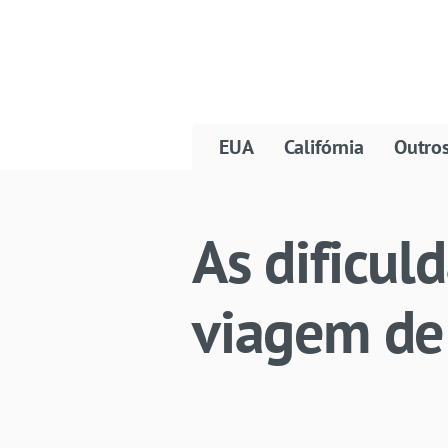
EUA
Califórnia
Outro
As dificul
viagem de