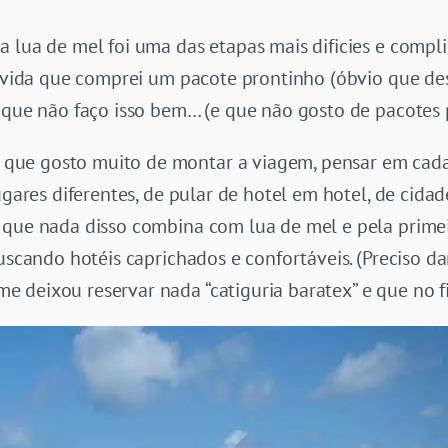
a lua de mel foi uma das etapas mais dificies e comp
na vida que comprei um pacote prontinho (óbvio que d
 que não faço isso bem… (e que não gosto de pacotes 
ue gosto muito de montar a viagem, pensar em cada
lugares diferentes, de pular de hotel em hotel, de cid
 que nada disso combina com lua de mel e pela prime
uscando hotéis caprichados e confortáveis. (Preciso da
deixou reservar nada “catiguria baratex” e que no fi