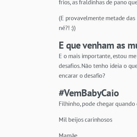
frios, as fraldinhas de pano q
(E provavelmente metade das m
né?! :))
E que venham as m
E o mais importante, estou m
desafios. Não tenho ideia o qu
encarar o desafio?
#VemBabyCaio
Filhinho, pode chegar quando 
Mil beijos carinhosos
Mamãe