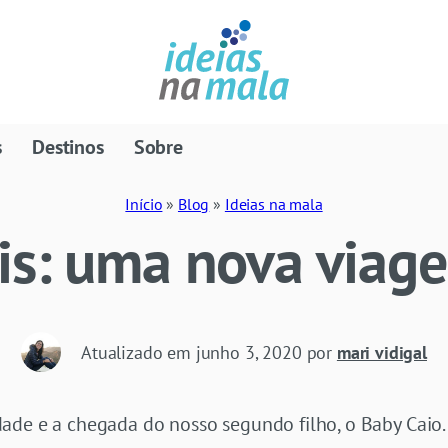
s
Destinos
Sobre
Início
»
Blog
»
Ideias na mala
is: uma nova viag
Atualizado em
junho 3, 2020
por
mari vidigal
ade e a chegada do nosso segundo filho, o Baby Caio