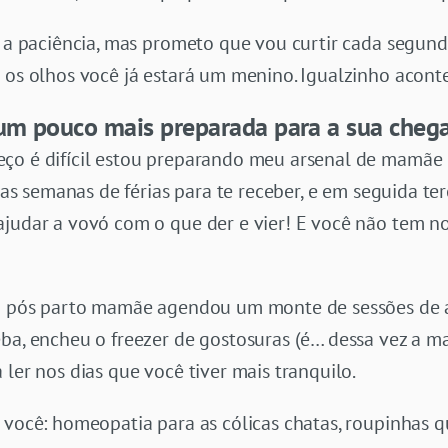
a a paciência, mas prometo que vou curtir cada segund
r os olhos você já estará um menino. Igualzinho acont
u um pouco mais preparada para a sua che
eço é difícil estou preparando meu arsenal de mam
gumas semanas de férias para te receber, e em seguida
ajudar a vovó com o que der e vier! E você não tem no
 do pós parto mamãe agendou um monte de sessões de
eba, encheu o freezer de gostosuras (é… dessa vez a 
 ler nos dias que você tiver mais tranquilo.
 você: homeopatia para as cólicas chatas, roupinhas q