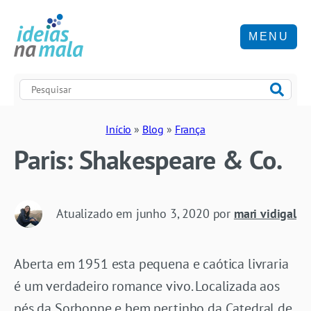
MENU
Início
»
Blog
»
França
Paris: Shakespeare & Co.
Atualizado em
junho 3, 2020
por
mari vidigal
Aberta em 1951 esta pequena e caótica livraria
é um verdadeiro romance vivo. Localizada aos
pés da Sorbonne e bem pertinho da Catedral de