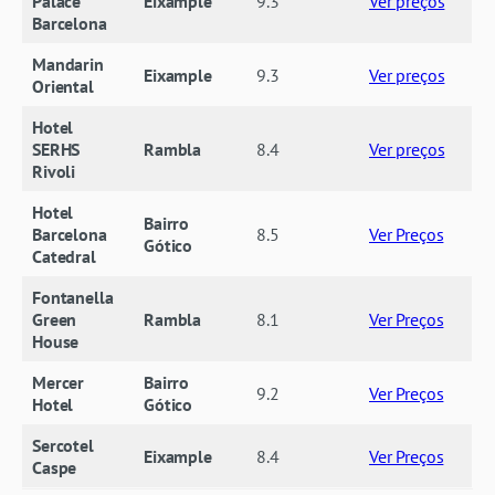
Palace
Eixample
9.3
Ver preços
Barcelona
Mandarin
Eixample
9.3
Ver preços
Oriental
Hotel
SERHS
Rambla
8.4
Ver preços
Rivoli
Hotel
Bairro
Barcelona
8.5
Ver Preços
Gótico
Catedral
Fontanella
Green
Rambla
8.1
Ver Preços
House
Mercer
Bairro
9.2
Ver Preços
Hotel
Gótico
Sercotel
Eixample
8.4
Ver Preços
Caspe