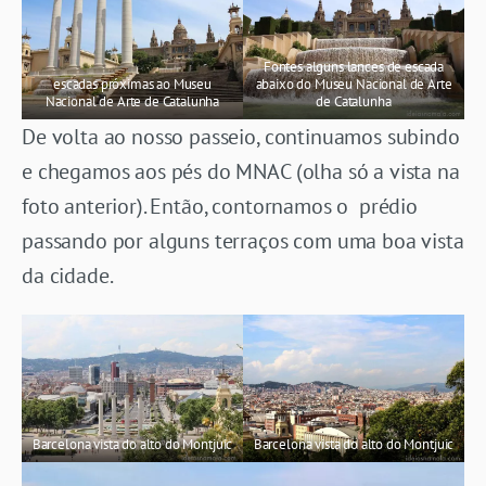
Fontes alguns lances de escada
escadas próximas ao Museu
abaixo do Museu Nacional de Arte
Nacional de Arte de Catalunha
de Catalunha
De volta ao nosso passeio, continuamos subindo
e chegamos aos pés do MNAC (olha só a vista na
foto anterior). Então, contornamos o prédio
passando por alguns terraços com uma boa vista
da cidade.
Barcelona vista do alto do Montjuic
Barcelona vista do alto do Montjuic