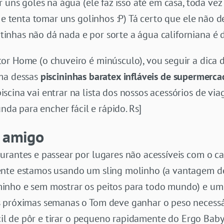
r uns goles na água (ele faz isso até em casa, toda ve
a e tenta tomar uns golinhos :P) Tá certo que ele não 
nhas não dá nada e por sorte a água californiana é d
or Home (o chuveiro é minúsculo), vou seguir a dica 
uma dessas
piscininhas baratex infláveis de supermerc
cina vai entrar na lista dos nossos acessórios de vi
a para encher fácil e rápido. Rs]
r amigo
urantes e passear por lugares não acessíveis com o c
ente estamos usando um sling molinho (a vantagem d
inho e sem mostrar os peitos para todo mundo) e um
 próximas semanas o Tom deve ganhar o peso necessár
fácil de pôr e tirar o pequeno rapidamente do Ergo Bab